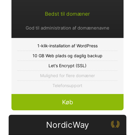
Bedst til domæner
God til administration af domænenavne
1-klik-installation af WordPress
10 GB Web plads og daglig backup
Let's Encrypt (SSL)
Mulighed for flere domæner
Telefonsupport
Køb
NordicWay