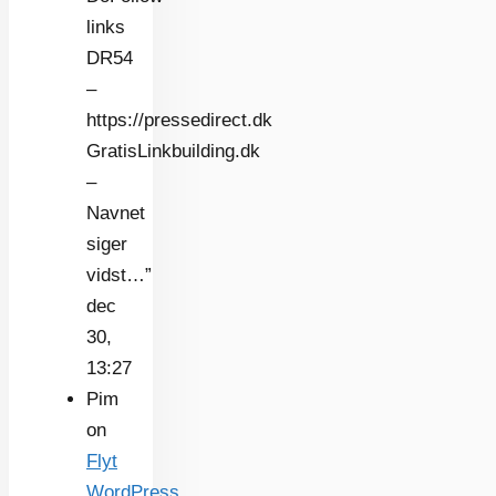
links
DR54
–
https://pressedirect.dk
GratisLinkbuilding.dk
–
Navnet
siger
vidst…
”
dec
30,
13:27
Pim
on
Flyt
WordPress