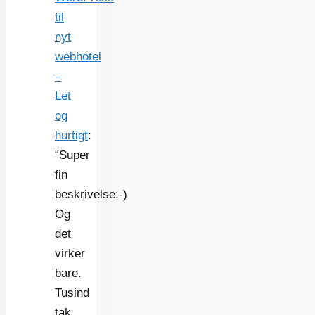
til
nyt
webhotel
–
Let
og
hurtigt
:
“
Super
fin
beskrivelse:-)
Og
det
virker
bare.
Tusind
tak