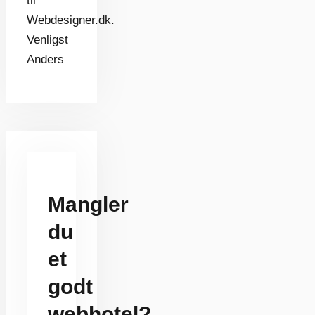
til
Webdesigner.dk.
Venligst
Anders
Mangler
du
et
godt
webhotel?