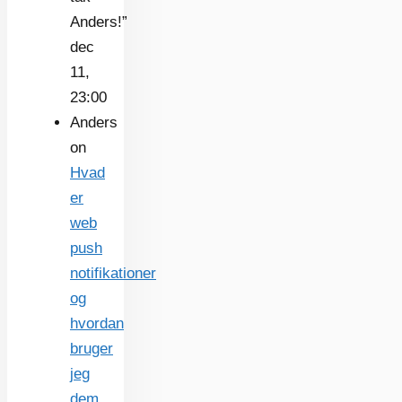
Anders!
”
dec
11,
23:00
Anders
on
Hvad
er
web
push
notifikationer
og
hvordan
bruger
jeg
dem