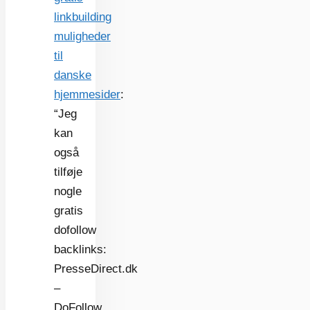
linkbuilding
muligheder
til
danske
hjemmesider
:
“
Jeg
kan
også
tilføje
nogle
gratis
dofollow
backlinks:
PresseDirect.dk
–
DoFollow