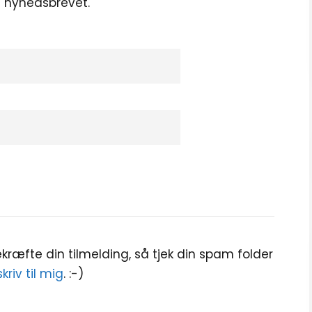
ig nyhedsbrevet.
ræfte din tilmelding, så tjek din spam folder
skriv til mig
. :-)