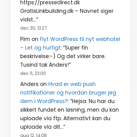
https://pressedirect.dk
GratisLinkbuilding.dk – Navnet siger
vidst…
”
dec 30, 13:27
Pim
on
Flyt WordPress til nyt webhotel
– Let og hurtigt
: “
Super fin
beskrivelse:-) Og det virker bare.
Tusind tak Anders!
”
dec 11, 23:00
Anders
on
Hvad er web push
notifikationer og hvordan bruger jeg
dem i WordPress?
: “
Hejsa. Nu har du
sikkert fundet en løsning, men du kan
uploade via ftp. Alternativt kan du
uploade via dit…
”
aug 12, 14:08