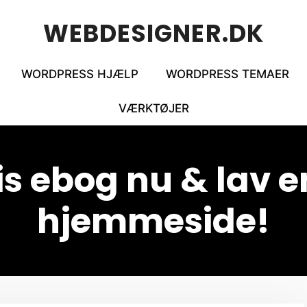
WEBDESIGNER.DK
WORDPRESS HJÆLP
WORDPRESS TEMAER
VÆRKTØJER
is ebog nu & lav e
hjemmeside!