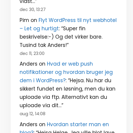
vidst…
”
dec 30, 13:27
Pim
on
Flyt WordPress til nyt webhotel
– Let og hurtigt
: “
Super fin
beskrivelse:-) Og det virker bare.
Tusind tak Anders!
”
dec 11, 23:00
Anders
on
Hvad er web push
notifikationer og hvordan bruger jeg
dem i WordPress?
: “
Hejsa. Nu har du
sikkert fundet en løsning, men du kan
uploade via ftp. Alternativt kan du
uploade via dit…
”
aug 12, 14:08
Anders
on
Hvordan starter man en
blog?
: “
Hejsa Helge. Jeg ville blot lave