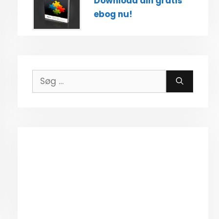
Download din gratis
ebog nu!
Søg
efter: