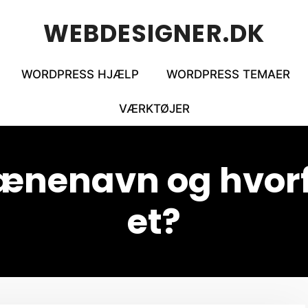
WEBDESIGNER.DK
WORDPRESS HJÆLP
WORDPRESS TEMAER
VÆRKTØJER
ænenavn og hvorfo
et?