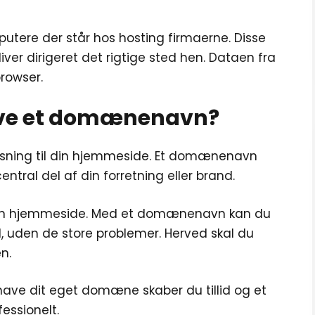
utere der står hos hosting firmaerne. Disse
iver dirigeret det rigtige sted hen. Dataen fra
browser.
 have et domænenavn?
sning til din hjemmeside. Et domænenavn
tral del af din forretning eller brand.
 din hjemmeside. Med et domænenavn kan du
l, uden de store problemer. Herved skal du
n.
have dit eget domæne skaber du tillid og et
ssionelt.