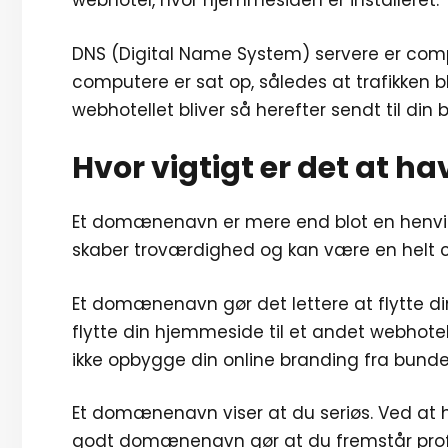
webhotel, hvor hjemmesiden er installeret.
DNS (Digital Name System) servere er comp
computere er sat op, således at trafikken bl
webhotellet bliver så herefter sendt til din 
Hvor vigtigt er det at
Et domænenavn er mere end blot en henvi
skaber troværdighed og kan være en helt cen
Et domænenavn gør det lettere at flytte
flytte din hjemmeside til et andet webhote
ikke opbygge din online branding fra bunde
Et domænenavn viser at du seriøs. Ved at 
godt domænenavn gør at du fremstår profe