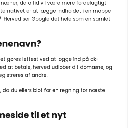
mæner, da altid vil være mere fordelagtigt
Alternativet er at lægge indholdet i en mappe
og/. Herved ser Google det hele som en samlet
mænenavn?
t gøres lettest ved at logge ind på dk-
d at betale, herved udløber dit domæne, og
egistreres af andre.
 da du ellers blot for en regning for næste
eside til et nyt