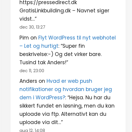
https://pressedirect.dk
GratisLinkbuilding.dk – Navnet siger
vidst…
”
dec 30, 13:27
Pim
on
Flyt WordPress til nyt webhotel
– Let og hurtigt
: “
Super fin
beskrivelse:-) Og det virker bare.
Tusind tak Anders!
”
dec 11, 23:00
Anders
on
Hvad er web push
notifikationer og hvordan bruger jeg
dem i WordPress?
: “
Hejsa. Nu har du
sikkert fundet en løsning, men du kan
uploade via ftp. Alternativt kan du
uploade via dit…
”
aug 12, 14:08