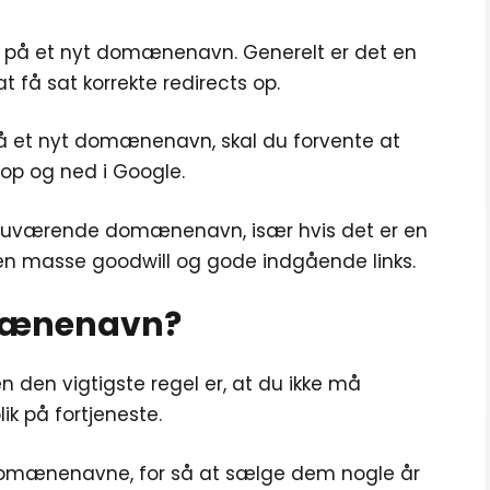
r på et nyt domænenavn. Generelt er det en
at få sat korrekte redirects op.
å et nyt domænenavn, skal du forvente at
 op og ned i Google.
t nuværende domænenavn, især hvis det er en
n masse goodwill og gode indgående links.
omænenavn?
den vigtigste regel er, at du ikke må
k på fortjeneste.
e domænenavne, for så at sælge dem nogle år