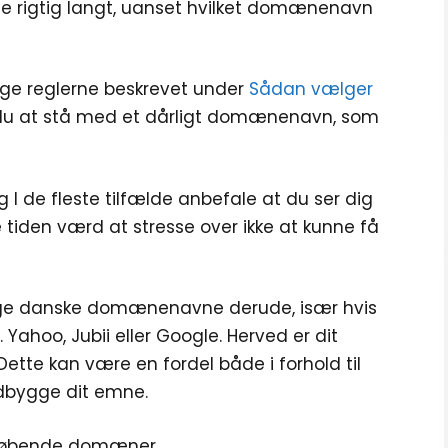
e rigtig langt, uanset hvilket domænenavn
ølge reglerne beskrevet under
Sådan vælger
du at stå med et dårligt domænenavn, som
I de fleste tilfælde anbefale at du ser dig
e tiden værd at stresse over ikke at kunne få
ige danske domænenavne derude, især hvis
ahoo, Jubii eller Google. Herved er dit
tte kan være en fordel både i forhold til
 udbygge dit emne.
udløbende domæner