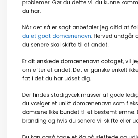
problemer. Gør du dette vil du kunne komm
du har.
Når det så er sagt anbefaler jeg altid at f
du et godt domænenavn
. Herved undgår 
du senere skal skifte til et andet.
Er dit ønskede domænenavn optaget, vil jeg 
om efter et andet. Det er ganske enkelt ikk
fat i det du har udset dig.
Der findes stadigvæk masser af gode led
du vælger et unikt domænenavn som f.eks. Y
domæne ikke bundet til et bestemt emne. De
branding og hvis du senere vil skifte eller
Du kan også tage et kig på slettede og 