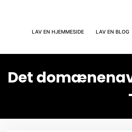
Hop
til
indhold
LAV EN HJEMMESIDE
LAV EN BLOG
Det domænenavn