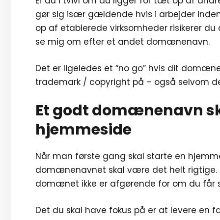
Er du i tvivl om du ligger for tæt op af and
gør sig især gældende hvis i arbejder ind
op af etablerede virksomheder risikerer du 
se mig om efter et andet domænenavn.
Det er ligeledes et “no go” hvis dit domæ
trademark / copyright på – også selvom d
Et godt domænenavn ska
hjemmeside
Når man første gang skal starte en hjemme
domænenavnet skal være det helt rigtige. He
domænet ikke er afgørende for om du får
Det du skal have fokus på er at levere en 