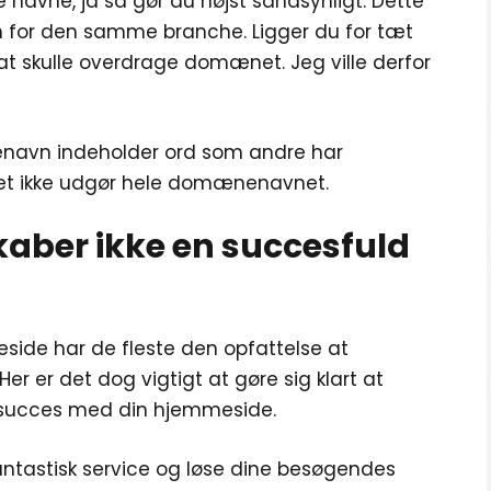
re navne, ja så gør du højst sandsynligt. Dette
en for den samme branche. Ligger du for tæt
at skulle overdrage domænet. Jeg ville derfor
nenavn indeholder ord som andre har
et ikke udgør hele domænenavnet.
ber ikke en succesfuld
side har de fleste den opfattelse at
r er det dog vigtigt at gøre sig klart at
 succes med din hjemmeside.
fantastisk service og løse dine besøgendes