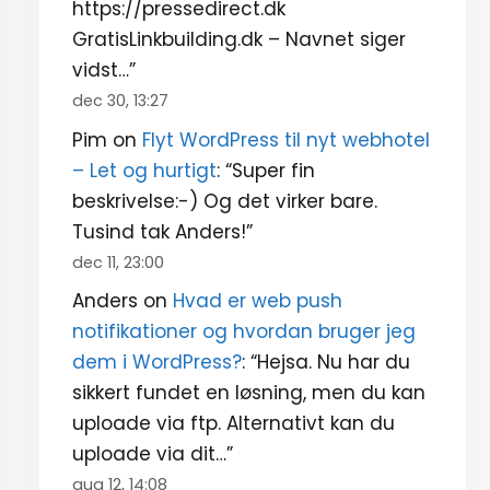
https://pressedirect.dk
GratisLinkbuilding.dk – Navnet siger
vidst…
”
dec 30, 13:27
Pim
on
Flyt WordPress til nyt webhotel
– Let og hurtigt
: “
Super fin
beskrivelse:-) Og det virker bare.
Tusind tak Anders!
”
dec 11, 23:00
Anders
on
Hvad er web push
notifikationer og hvordan bruger jeg
dem i WordPress?
: “
Hejsa. Nu har du
sikkert fundet en løsning, men du kan
uploade via ftp. Alternativt kan du
uploade via dit…
”
aug 12, 14:08