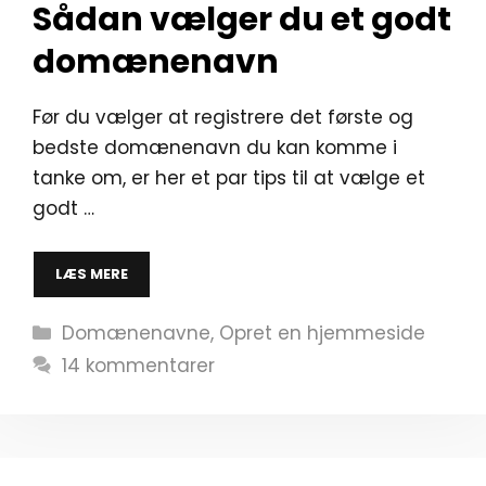
Sådan vælger du et godt
domænenavn
Før du vælger at registrere det første og
bedste domænenavn du kan komme i
tanke om, er her et par tips til at vælge et
godt …
LÆS MERE
Kategorier
Domænenavne
,
Opret en hjemmeside
14 kommentarer