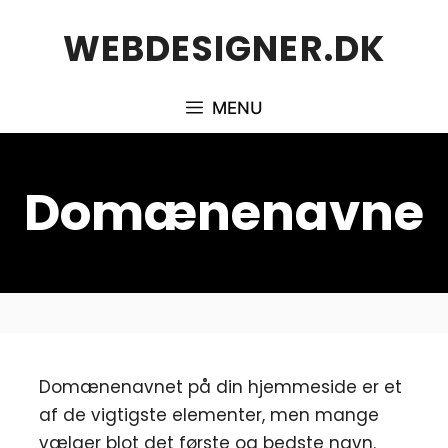
Hop
WEBDESIGNER.DK
til
indhold
MENU
Domænenavne
Domænenavnet på din hjemmeside er et
af de vigtigste elementer, men mange
vælger blot det første og bedste navn.