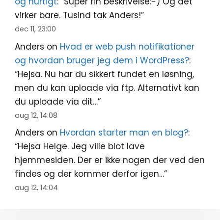
og hurtigt
: “
Super fin beskrivelse:-) Og det
virker bare. Tusind tak Anders!
”
dec 11, 23:00
Anders
on
Hvad er web push notifikationer
og hvordan bruger jeg dem i WordPress?
:
“
Hejsa. Nu har du sikkert fundet en løsning,
men du kan uploade via ftp. Alternativt kan
du uploade via dit…
”
aug 12, 14:08
Anders
on
Hvordan starter man en blog?
:
“
Hejsa Helge. Jeg ville blot lave
hjemmesiden. Der er ikke nogen der ved den
findes og der kommer derfor igen…
”
aug 12, 14:04