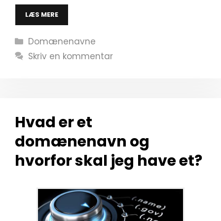
LÆS MERE
Kategorier
Domænenavne
Skriv en kommentar
Hvad er et
domænenavn og
hvorfor skal jeg have et?