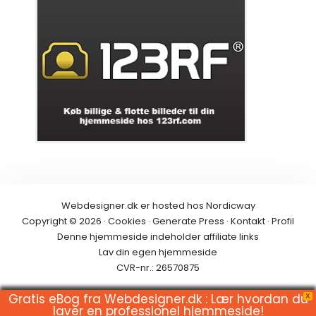
Webdesigner.dk er hosted hos
Nordicway
Copyright © 2026 ·
Cookies
·
Generate Press
·
Kontakt
·
Profil
Denne hjemmeside indeholder
affiliate links
Lav din egen hjemmeside
CVR-nr.: 26570875
Gratis eBog fra Webdesigner.dk : Lær hvordan du
X
laver en professionel hjemmeside!