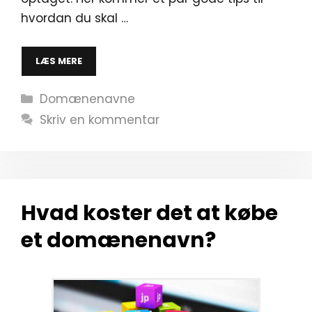
hvordan du skal …
LÆS MERE
Kategorier
Domænenavne
Skriv en kommentar
Hvad koster det at købe
et domænenavn?