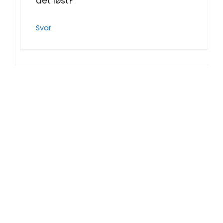
det løst?
Svar