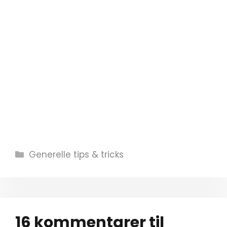
Kategorier
Generelle tips & tricks
16 kommentarer til