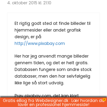
4. oktober 2015 kl. 21:10
Et rigtig godt sted at finde billeder til
hjemmesider eller andet grafisk
design, er på
http://www.pixabay.com
Her har jeg anvendt mange billeder
gennem tiden, og det er helt gratis.
Databasen fungere som andre stock
databaser, men den har selvfølgelig
ikke lige så stort udvalg.
Prøv pixabay.com, det kan klart
Gratis eBog fra Webdesigner.dk : Lær hvordan du
X
anbefales :-)
laver en professionel hjemmeside!