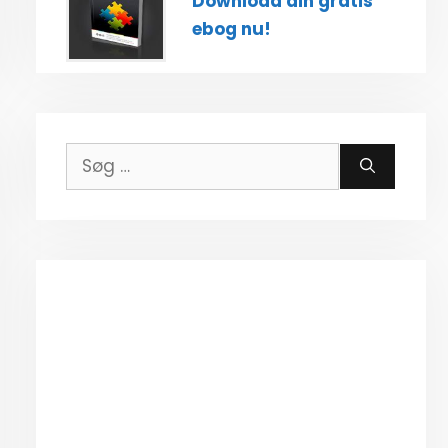
Download din gratis
ebog nu!
Søg
efter: