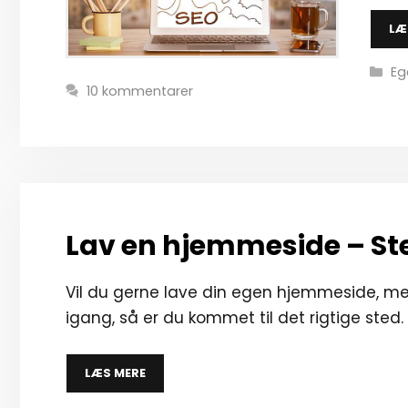
LÆ
Ka
Eg
10 kommentarer
Lav en hjemmeside – St
Vil du gerne lave din egen hjemmeside, 
igang, så er du kommet til det rigtige sted.
LÆS MERE