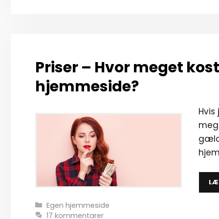
Priser – Hvor meget kost
hjemmeside?
Hvis
mege
gæld
hjem
LÆ
Kategorier
Egen hjemmeside
17 kommentarer