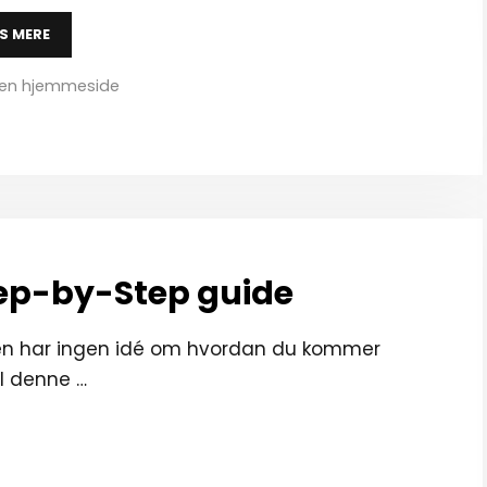
S MERE
tegorier
en hjemmeside
ep-by-Step guide
men har ingen idé om hvordan du kommer
 I denne …