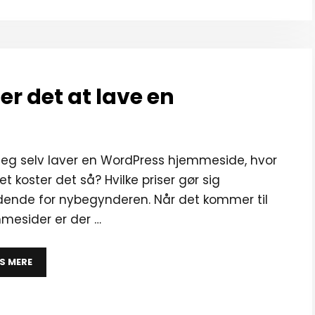
er det at lave en
 jeg selv laver en WordPress hjemmeside, hvor
t koster det så? Hvilke priser gør sig
ende for nybegynderen. Når det kommer til
mesider er der …
S MERE