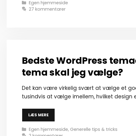
Kategorier
Egen hjemmeside
27 kommentarer
Bedste WordPress temae
tema skal jeg vælge?
Det kan være virkelig svært at vælge et go
tusindvis at vælge imellem, hvilket design 
LÆS MERE
Kategorier
Egen hjemmeside
,
Generelle tips & tricks
2 kommentarer