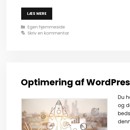
LÆS MERE
Kategorier
Egen hjemmeside
Skriv en kommentar
Optimering af WordPres
Du h
og d
beds
denn