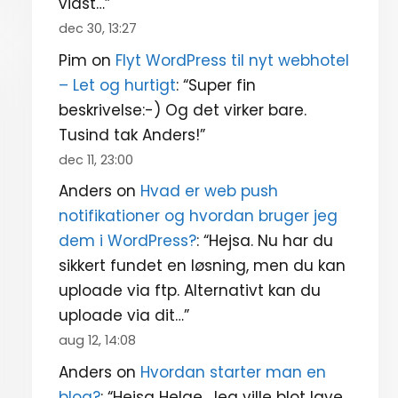
vidst…
”
dec 30, 13:27
Pim
on
Flyt WordPress til nyt webhotel
– Let og hurtigt
: “
Super fin
beskrivelse:-) Og det virker bare.
Tusind tak Anders!
”
dec 11, 23:00
Anders
on
Hvad er web push
notifikationer og hvordan bruger jeg
dem i WordPress?
: “
Hejsa. Nu har du
sikkert fundet en løsning, men du kan
uploade via ftp. Alternativt kan du
uploade via dit…
”
aug 12, 14:08
Anders
on
Hvordan starter man en
blog?
: “
Hejsa Helge. Jeg ville blot lave