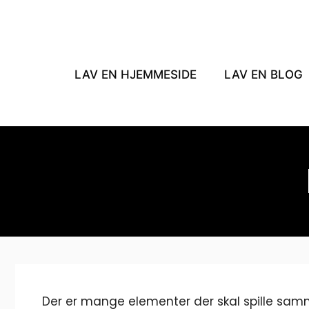
Hop
til
indhold
LAV EN HJEMMESIDE
LAV EN BLOG
Der er mange elementer der skal spille sam