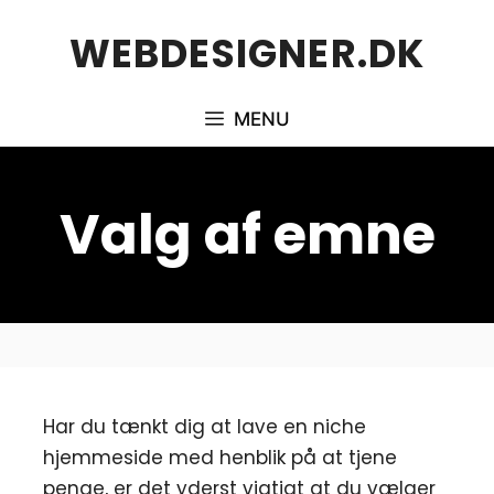
Hop
WEBDESIGNER.DK
til
indhold
MENU
Valg af emne
Har du tænkt dig at lave en niche
hjemmeside med henblik på at tjene
penge, er det yderst vigtigt at du vælger