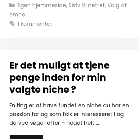
Kategorier
Egen hjemmeside
,
Skriv til nettet
,
Valg af
emne
1 kommentar
Er det muligt at tjene
penge inden for min
valgte niche ?
En ting er at have fundet en niche du har en
passion for og som folk er interesseret i og
derved søger efter – noget helt …