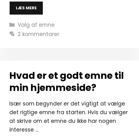
LÆS MERE
Kategorier
Valg af emne
2 kommentarer
Hvad er et godt emne til
min hjemmeside?
Især som begynder er det vigtigt at vælge
det rigtige emne fra starten. Hvis du vælger
at skrive om et emne du ikke har nogen
interesse …