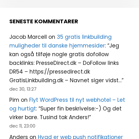
SENESTE KOMMENTARER
Jacob Marcell
on
35 gratis linkbuilding
muligheder til danske hjemmesider
: “
Jeg
kan også tilføje nogle gratis dofollow
backlinks: PresseDirect.dk – DoFollow links
DR54 – https://pressedirect.dk
GratisLinkbuilding.dk – Navnet siger vidst…
”
dec 30, 13:27
Pim
on
Flyt WordPress til nyt webhotel – Let
og hurtigt
: “
Super fin beskrivelse:-) Og det
virker bare. Tusind tak Anders!
”
dec 11, 23:00
Anders
on
Hvad er web push notifikationer