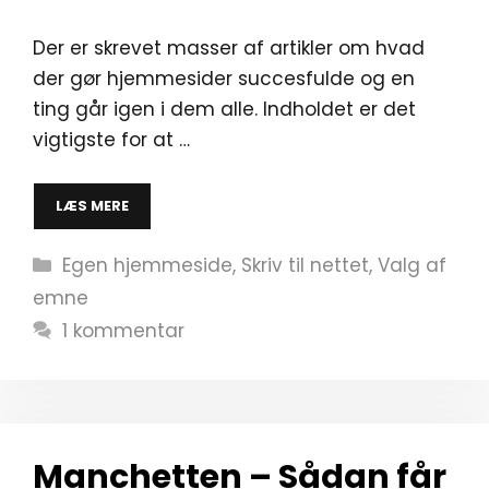
Der er skrevet masser af artikler om hvad
der gør hjemmesider succesfulde og en
ting går igen i dem alle. Indholdet er det
vigtigste for at …
LÆS MERE
Kategorier
Egen hjemmeside
,
Skriv til nettet
,
Valg af
emne
1 kommentar
Manchetten – Sådan får