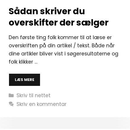
Sådan skriver du
overskifter der sælger
Den første ting folk kommer til at læse er
overskriften på din artikel / tekst. Både når
dine artikler bliver vist i søgeresultaterne og
folk klikker …
LÆS MERE
Kategorier
Skriv til nettet
Skriv en kommentar