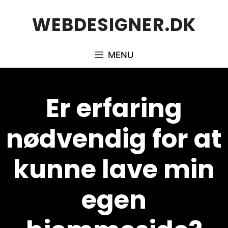
Hop
WEBDESIGNER.DK
til
indhold
MENU
Er erfaring
nødvendig for at
kunne lave min
egen