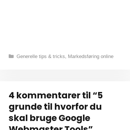
Kategorier
Generelle tips & tricks
,
Markedsføring online
4 kommentarer til “5
grunde til hvorfor du
skal bruge Google
Webmaster Tools”