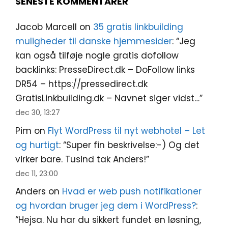
SENESTE KOMMENTARER
Jacob Marcell
on
35 gratis linkbuilding
muligheder til danske hjemmesider
: “
Jeg
kan også tilføje nogle gratis dofollow
backlinks: PresseDirect.dk – DoFollow links
DR54 – https://pressedirect.dk
GratisLinkbuilding.dk – Navnet siger vidst…
”
dec 30, 13:27
Pim
on
Flyt WordPress til nyt webhotel – Let
og hurtigt
: “
Super fin beskrivelse:-) Og det
virker bare. Tusind tak Anders!
”
dec 11, 23:00
Anders
on
Hvad er web push notifikationer
og hvordan bruger jeg dem i WordPress?
:
“
Hejsa. Nu har du sikkert fundet en løsning,