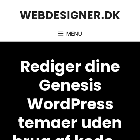
Hop
WEBDESIGNER.DK
til
indhold
MENU
Rediger dine
Genesis
WordPress
temaer uden